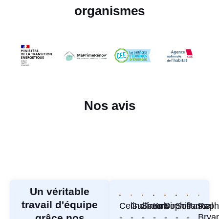
organismes
Nos avis
Un véritable
travail d'équipe
Celine
Guillaume
Simon
Kelvin
Sophie
Sofianne
Pascal
Raph
grâce nos
-
-
-
-
-
-
-
Brya