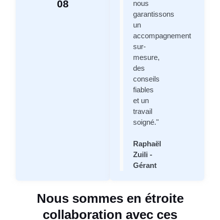
08
nous
garantissons
un
accompagnement
sur-
mesure,
des
conseils
fiables
et un
travail
soigné."
Raphaël
Zuili -
Gérant
Nous sommes en étroite
collaboration avec ces