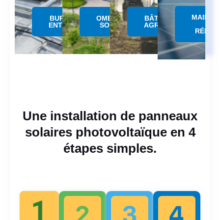
MAINTE
BUREAUX &
OMBRIERE
BÂTIMENTS
&
ENTREPÔTS
SOLAIRE
AGRICOLES
RÉPAR
Une installation de panneaux
solaires photovoltaïque en 4
étapes simples.