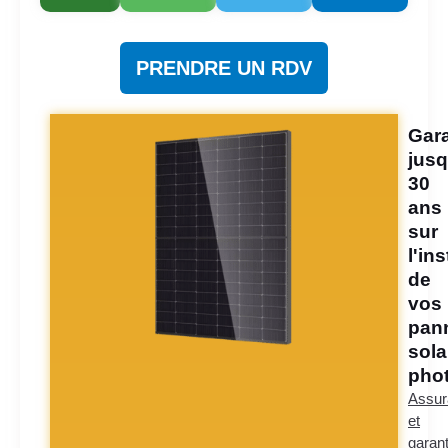
PRENDRE UN RDV
Gara
jusq
30
ans
sur
l'ins
de
vos
pan
sola
phot
Assur
et
garant