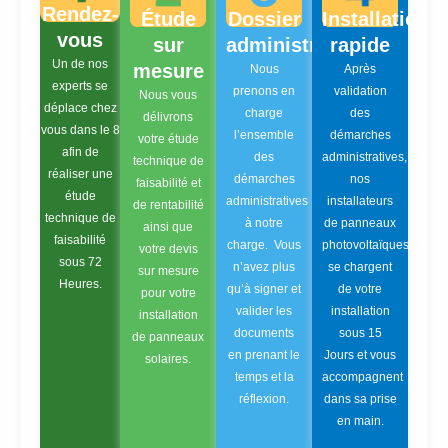
Rendez-
Étude
Dossier
Installation
vous
sur
administratif
rapide
Un de nos
mesure
Nous
Après
experts se
prenons en
validation
Nous vous
déplace chez
charge
des
délivrons
vous dans le 8
l’ensemble
démarches
votre étude
afin de
des
administratives,
technique de
réaliser une
démarches
nos
faisabilité et
étude
administratives
installateurs
de rentabilité
technique de
à notre
de panneaux
ainsi que
faisabilité
charge. Vous
photovoltaïques
votre devis
sous 72
n’avez plus
se chargent
sur mesure
Heures.
qu’à signer et
de votre
pour votre
valider les
installation
installation
documents
sous 15
de panneaux
en prenant le
Jours et vous
solaires.
temps et la
accompagnent
réflexion.
dans sa prise
en main.