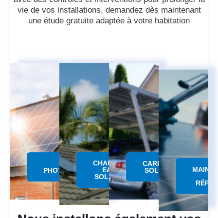
vie de vos installations, demandez dès maintenant
une étude gratuite adaptée à votre habitation
CHAUFFE
PANNEAU
CARPORT
MAINT
EAU
PHOTOVOLTAÏQUE
SOLAIRE
SOLAIRE
RÉPAR