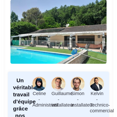
Un
véritable
Celine
Guillaume
Simon
Kelvin
travail
-
-
-
-
d'équipe
Administratif
installateur
Installateur
Technico-
grâce
commercial
nos