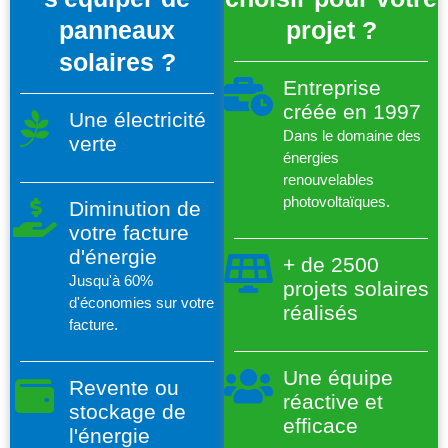
panneaux
projet ?
solaires ?
Entreprise
créée en 1997
Une électricité
Dans le domaine des
verte
énergies
renouvelables
photovoltaïques.
Diminution de
votre facture
d'énergie
+ de 2500
Jusqu'à 60%
projets solaires
d'économies sur votre
réalisés
facture.
Une équipe
Revente ou
réactive et
stockage de
efficace
l'énergie