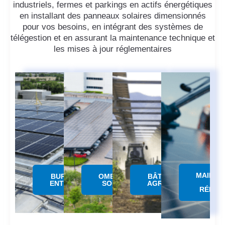
industriels, fermes et parkings en actifs énergétiques
en installant des panneaux solaires dimensionnés
pour vos besoins, en intégrant des systèmes de
télégestion et en assurant la maintenance technique et
les mises à jour réglementaires
MAINTE
BUREAUX &
OMBRIERE
BÂTIMENTS
&
ENTREPÔTS
SOLAIRE
AGRICOLES
RÉPAR