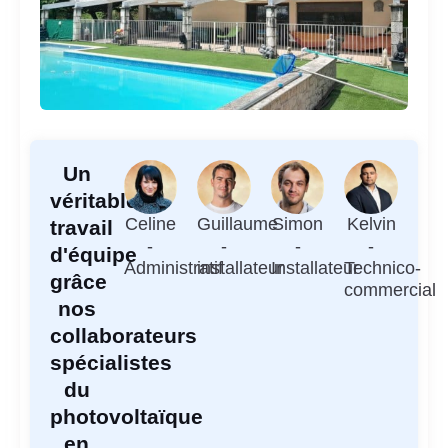
Un
véritable
Celine
Guillaume
Simon
Kelvin
travail
-
-
-
-
d'équipe
Administratif
installateur
Installateur
Technico-
grâce
commercial
nos
collaborateurs
spécialistes
du
photovoltaïque
en