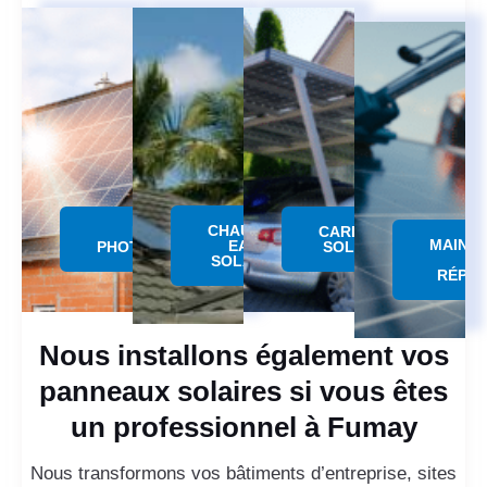
CHAUFFE
PANNEAU
CARPORT
MAINT
EAU
PHOTOVOLTAÏQUE
SOLAIRE
SOLAIRE
RÉPAR
Nous installons également vos
panneaux solaires si vous êtes
un professionnel à Fumay
Nous transformons vos bâtiments d’entreprise, sites