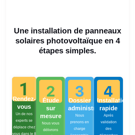
Une installation de panneaux
solaires photovoltaïque en 4
étapes simples.
Rendez-
Étude
Dossier
Installation
vous
sur
administratif
rapide
Un de nos
mesure
Nous
Après
experts se
prenons en
validation
Nous vous
déplace chez
charge
des
délivrons
vous dans le 8