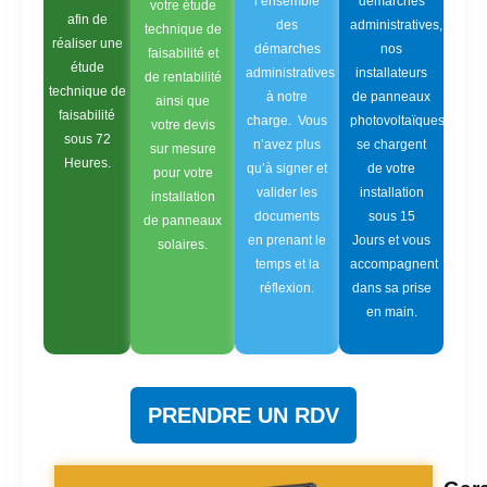
l’ensemble
démarches
votre étude
afin de
des
administratives,
technique de
réaliser une
démarches
nos
faisabilité et
étude
administratives
installateurs
de rentabilité
technique de
à notre
de panneaux
ainsi que
faisabilité
charge. Vous
photovoltaïques
votre devis
sous 72
n’avez plus
se chargent
sur mesure
Heures.
qu’à signer et
de votre
pour votre
valider les
installation
installation
documents
sous 15
de panneaux
en prenant le
Jours et vous
solaires.
temps et la
accompagnent
réflexion.
dans sa prise
en main.
PRENDRE UN RDV