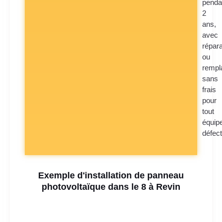
penda
2
ans,
avec
répara
ou
rempl
sans
frais
pour
tout
équip
défec
Exemple d'installation de panneau
photovoltaïque dans le 8 à Revin