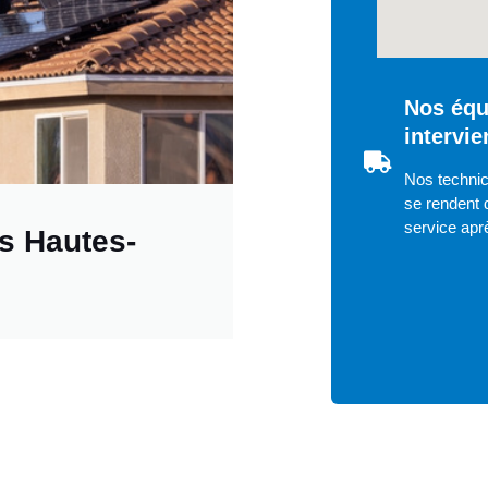
Nos équ
intervi
Nos technic
se rendent d
service apr
s Hautes-