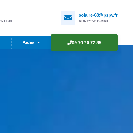
solaire-08@pspv.fr
ENTION
ADRESSE E-MAIL
e
Aides
09 70 70 72 85