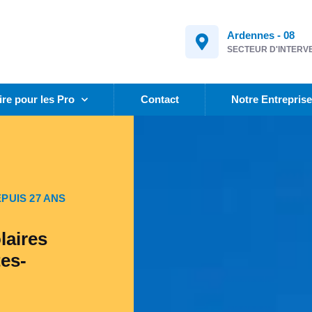
Ardennes - 08
SECTEUR D'INTERV
ire pour les Pro
Contact
Notre Entrepris
PUIS 27 ANS
laires
es-