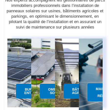
Nos experts accompagnent les gestionnaires de parcs
immobiliers professionnels dans l’installation de
panneaux solaires sur usines, bâtiments agricoles et
parkings, en optimisant le dimensionnement, en
pilotant la qualité de l’installation et en assurant un
suivi de maintenance sur plusieurs années
MAINTE
BUREAUX &
OMBRIERE
BÂTIMENTS
&
ENTREPÔTS
SOLAIRE
AGRICOLES
RÉPAR