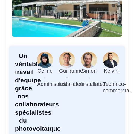
Un
véritable
Celine
Guillaume
Simon
Kelvin
travail
-
-
-
-
d'équipe
Administratif
installateur
Installateur
Technico-
grâce
commercial
nos
collaborateurs
spécialistes
du
photovoltaïque