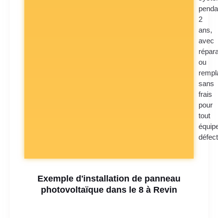
penda
2
ans,
avec
répara
ou
rempl
sans
frais
pour
tout
équip
défec
Exemple d'installation de panneau
photovoltaïque dans le 8 à Revin