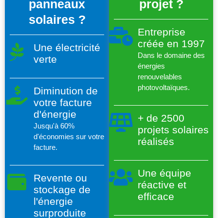
panneaux
projet ?
solaires ?
Entreprise
créée en 1997
Une électricité
Dans le domaine des
verte
énergies
renouvelables
photovoltaïques.
Diminution de
votre facture
d'énergie
+ de 2500
Jusqu'à 60%
projets solaires
d'économies sur votre
réalisés
facture.
Une équipe
Revente ou
réactive et
stockage de
efficace
l'énergie
surproduite