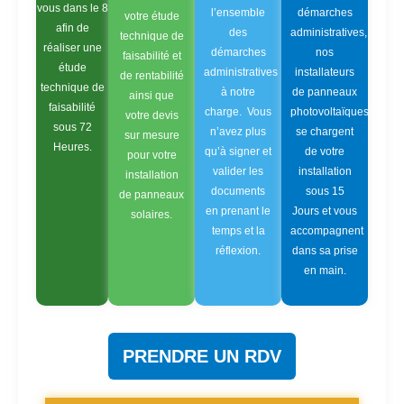
vous dans le 8
l’ensemble
démarches
votre étude
afin de
des
administratives,
technique de
réaliser une
démarches
nos
faisabilité et
étude
administratives
installateurs
de rentabilité
technique de
à notre
de panneaux
ainsi que
faisabilité
charge. Vous
photovoltaïques
votre devis
sous 72
n’avez plus
se chargent
sur mesure
Heures.
qu’à signer et
de votre
pour votre
valider les
installation
installation
documents
sous 15
de panneaux
en prenant le
Jours et vous
solaires.
temps et la
accompagnent
réflexion.
dans sa prise
en main.
PRENDRE UN RDV