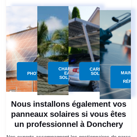
CHAUFFE
PANNEAU
CARPORT
MAINT
EAU
PHOTOVOLTAÏQUE
SOLAIRE
SOLAIRE
RÉPAR
Nous installons également vos
panneaux solaires si vous êtes
un professionnel à Donchery