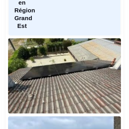
en
Région
Grand
Est