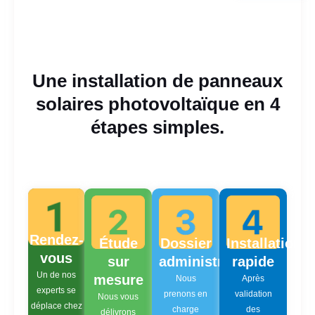
Une installation de panneaux
solaires photovoltaïque en 4
étapes simples.
Rendez-
Étude
Dossier
Installation
vous
sur
administratif
rapide
Un de nos
mesure
Nous
Après
experts se
prenons en
validation
Nous vous
déplace chez
charge
des
délivrons